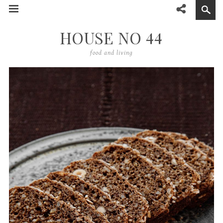
44
HOUSE NO
food and living