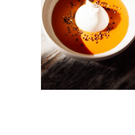
Gazpacho mit Burrata und geröstetem
Buchweizen