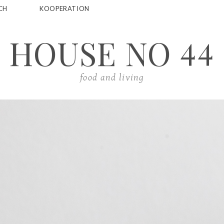
CH
KOOPERATION
44
HOUSE NO
food and living