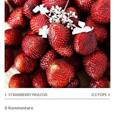
‹
›
STRAWBERRY PAVLOVA
ICE POPS
0 Kommentare