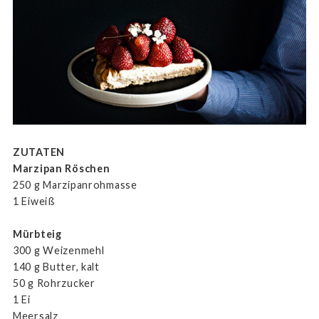
ZUTATEN
Marzipan Röschen
250 g Marzipanrohmasse
1 Eiweiß
Mürbteig
300 g Weizenmehl
140 g Butter, kalt
50 g Rohrzucker
1 Ei
Meersalz